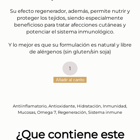
Su efecto regenerador, además, permite nutrir y
proteger los tejidos, siendo especialmente
beneficioso para tratar afecciones cutáneas y
potenciar el sistema inmunológico.
Y lo mejor es que su formulación es natural y libre
de alérgenos (sin gluten/sin soja)
Espino
amarillo
Añadir al carrito
bote
cantidad
Antiinflamatorio
,
Antioxidante
,
Hidratación
,
Inmunidad
,
Mucosas
,
Omega 7
,
Regeneración
,
Sistema inmune
¿Que contiene este